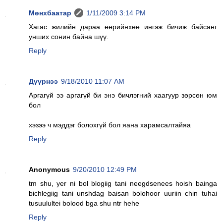
Мөнхбаатар
1/11/2009 3:14 PM
Хагас жилийн дараа өөрийнхөө ингэж бичиж байсанг
унших сонин байна шүү.
Reply
Дүүрнээ
9/18/2010 11:07 AM
Аргагүй ээ аргагүй би энэ бичлэгний хаагуур зөрсөн юм
бол
хэзээ ч мэддэг болохгүй бол яана харамсалтайяа
Reply
Anonymous
9/20/2010 12:49 PM
tm shu, yer ni bol blogiig tani neegdsenees hoish bainga
bichlegiig tani unshdag baisan bolohoor uuriin chin tuhai
tusuulultei bolood bga shu ntr hehe
Reply