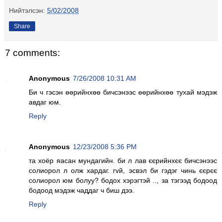
Нийтэлсэн:
5/02/2008
Share
7 comments:
Anonymous
7/26/2008 10:31 AM
Би ч гэсэн өөрийнхөө бичсэнээс өөрийнхөө тухай мэдэж
авдаг юм.
Reply
Anonymous
12/23/2008 5:36 PM
та хоёр яасан мундагийн. би л лав єєрийнхєє бичсэнээс
солиорол л олж хардаг. гvй, эсвэл би гэдэг чинь єєрєє
солиорол юм болуу? бодох хэрэгтэй .., за тэгээд бодоод
бодоод мэдэж чаддаг ч биш дээ.
Reply