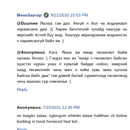
Мөнхбаатар
9/21/2010 10:53 PM
@Duurnee
Яалаа гэж дээ. Аягүй л бол чи мэдчихвэл
харамсана даа :)) Харин бичлэгний тухайд хаагуур нь
зөрснийг ёстой бүү мэд. Хаагуур зөрөлдсөнөө мэдчихсэн
ч харамсахгүй байх өө :)
@Anonymous
Хэхэ. Яана аа ямар төсөөлөл байж
халаах болоо :) Гэхдээ яах вэ "ямар ч төсөөлөл байсан
эцэстээ нуран унах л хувьтай байдаг хойно, хөөрхий
наад төсөөллийг чинь мөн л тийм хувь заяа хүлээж
байгаа байх даа" гэж дэмий балай сүржигнээд төсөөлөлд
чинь жаахан сүр нэмчихье :)
Reply
Anonymous
7/15/2011 12:45 PM
on tsagiin salaa, ogtorguin ehleliin talaar halithan ch bolow
boddog ni toost horwood hed bol...
Reply