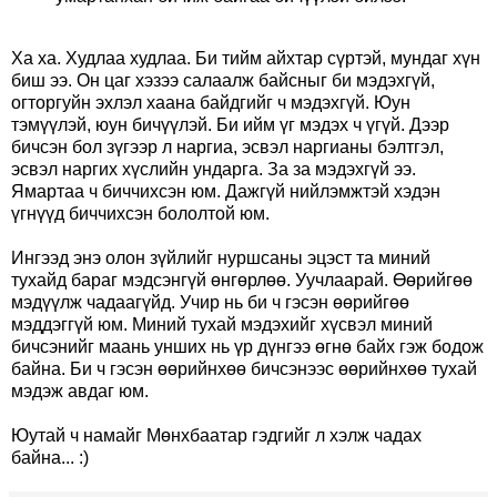
Ха ха. Худлаа худлаа. Би тийм айхтар сүртэй, мундаг хүн
биш ээ. Он цаг хэзээ салаалж байсныг би мэдэхгүй,
огторгуйн эхлэл хаана байдгийг ч мэдэхгүй. Юун
тэмүүлэй, юун бичүүлэй. Би ийм үг мэдэх ч үгүй. Дээр
бичсэн бол зүгээр л наргиа, эсвэл наргианы бэлтгэл,
эсвэл наргих хүслийн ундарга. За за мэдэхгүй ээ.
Ямартаа ч биччихсэн юм. Дажгүй нийлэмжтэй хэдэн
үгнүүд биччихсэн бололтой юм.
Ингээд энэ олон зүйлийг нуршсаны эцэст та миний
тухайд бараг мэдсэнгүй өнгөрлөө. Уучлаарай. Өөрийгөө
мэдүүлж чадаагүйд. Учир нь би ч гэсэн өөрийгөө
мэддэггүй юм. Миний тухай мэдэхийг хүсвэл миний
бичсэнийг маань унших нь үр дүнгээ өгнө байх гэж бодож
байна. Би ч гэсэн өөрийнхөө бичсэнээс өөрийнхөө тухай
мэдэж авдаг юм.
Юутай ч намайг Мөнхбаатар гэдгийг л хэлж чадах
байна... :)