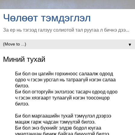
Чөлөөт тэмдэглэл
За ер нь тэгээд галзуу солиотой тал руугаа л бичнэ дээ...
▼
Миний тухай
Би бол он цагийн горхиноос салаалж одоод
одоо ч гэсэн урсгал нь татраагүй нэгэн салаа
билээ.
Би бол огторгуйн эхлэлээс тасарч одоод одоо
ч гэсэн хязгаарт тулаагүй нэгэн тоосонцор
билээ.
Би бол маргаашийн тухай тэмүүлэл дээрээ
мацаж гарж чадсан тэмүүлэй билээ.
Би бол энэ бүхнийг элдэв бодол юугаа
умартанхан бичиж байгаа бичүүлэй билээ.