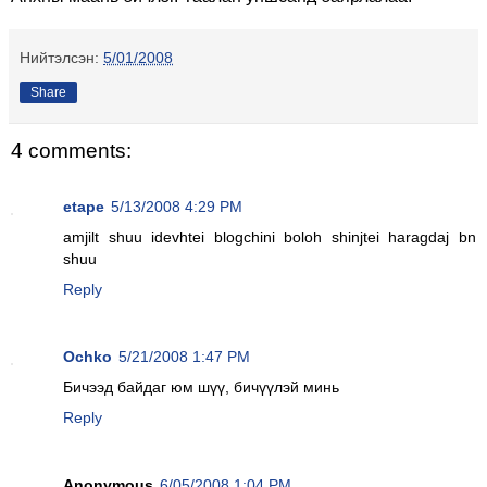
Нийтэлсэн:
5/01/2008
Share
4 comments:
etape
5/13/2008 4:29 PM
amjilt shuu idevhtei blogchini boloh shinjtei haragdaj bn
shuu
Reply
Ochko
5/21/2008 1:47 PM
Бичээд байдаг юм шүү, бичүүлэй минь
Reply
Anonymous
6/05/2008 1:04 PM