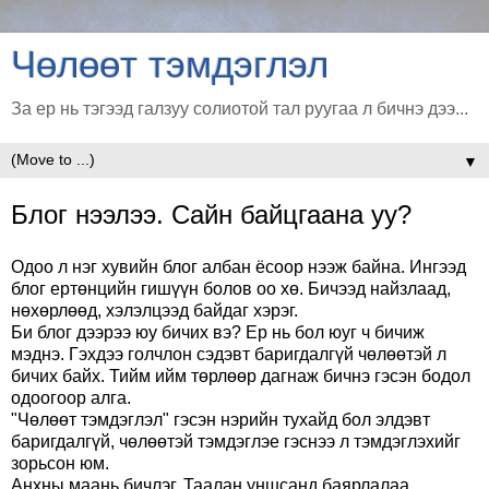
Чөлөөт тэмдэглэл
За ер нь тэгээд галзуу солиотой тал руугаа л бичнэ дээ...
▼
Блог нээлээ. Сайн байцгаана уу?
Одоо л нэг хувийн блог албан ёсоор нээж байна. Ингээд
блог ертөнцийн гишүүн болов оо хө. Бичээд найзлаад,
нөхөрлөөд, хэлэлцээд байдаг хэрэг.
Би блог дээрээ юу бичих вэ? Ер нь бол юуг ч бичиж
мэднэ. Гэхдээ голчлон сэдэвт баригдалгүй чөлөөтэй л
бичих байх. Тийм ийм төрлөөр дагнаж бичнэ гэсэн бодол
одоогоор алга.
"Чөлөөт тэмдэглэл" гэсэн нэрийн тухайд бол элдэвт
баригдалгүй, чөлөөтэй тэмдэглэе гэснээ л тэмдэглэхийг
зорьсон юм.
Анхны маань бичлэг. Таалан уншсанд баярлалаа.