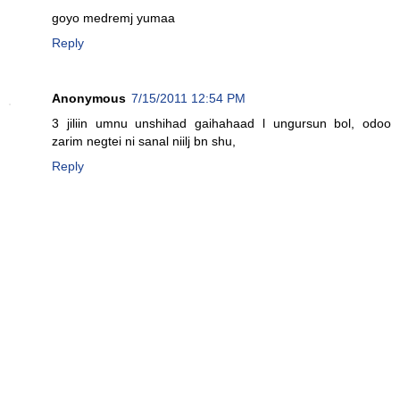
goyo medremj yumaa
Reply
Anonymous
7/15/2011 12:54 PM
3 jiliin umnu unshihad gaihahaad l ungursun bol, odoo
zarim negtei ni sanal niilj bn shu,
Reply