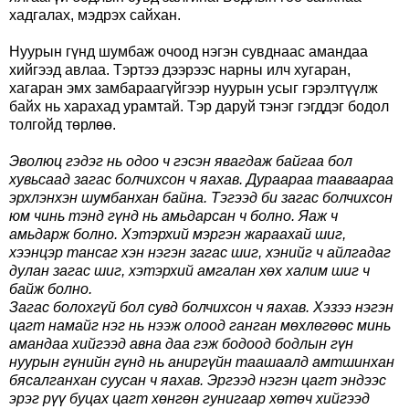
хадгалах, мэдрэх сайхан.
Нуурын гүнд шумбаж очоод нэгэн сувднаас амандаа
хийгээд авлаа. Тэртээ дээрээс нарны илч хугаран,
хагаран эмх замбараагүйгээр нуурын усыг гэрэлтүүлж
байх нь харахад урамтай. Тэр даруй тэнэг гэгддэг бодол
толгойд төрлөө.
Эволюц гэдэг нь одоо ч гэсэн явагдаж байгаа бол
хувьсаад загас болчихсон ч яахав. Дураараа тааваараа
эрхлэнхэн шумбанхан байна. Тэгээд би загас болчихсон
юм чинь тэнд гүнд нь амьдарсан ч болно. Яаж ч
амьдарж болно. Хэтэрхий мэргэн жараахай шиг,
хээнцэр тансаг хэн нэгэн загас шиг, хэнийг ч айлгадаг
дулан загас шиг, хэтэрхий амгалан хөх халим шиг ч
байж болно.
Загас болохгүй бол сувд болчихсон ч яахав. Хэзээ нэгэн
цагт намайг нэг нь нээж олоод ганган мөхлөгөөс минь
амандаа хийгээд авна даа гэж бодоод бодлын гүн
нуурын гүнийн гүнд нь аниргүйн таашаалд амтшинхан
бясалганхан суусан ч яахав. Эргээд нэгэн цагт эндээс
эрэг рүү буцах цагт хөнгөн гунигаар хөтөч хийгээд