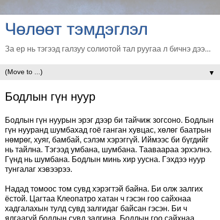
Чөлөөт тэмдэглэл
За ер нь тэгээд галзуу солиотой тал руугаа л бичнэ дээ...
▼
Бодлын гүн нуур
Бодлын гүн нуурын эрэг дээр би тайчиж зогсоно. Бодлын
гүн нууранд шумбахад гоё ганган хувцас, хөлөг баатрын
нөмрөг, хуяг, бамбай, сэлэм хэрэггүй. Иймээс би бүгдийг
нь тайлна. Тэгээд умбана, шумбана. Тааваараа эрхэлнэ.
Гүнд нь шумбана. Бодлын минь хир уусна. Гэхдээ нуур
тунгалаг хэвээрээ.
Надад томоос том сувд хэрэгтэй байна. Би олж залгих
ёстой. Цагтаа Клеопатро хатан ч гэсэн гоо сайхнаа
хадгалахын тулд сувд залгидаг байсан гэсэн. Би ч
ялгаагүй бодлын сувд залгина. Бодлын гоо сайхнаа