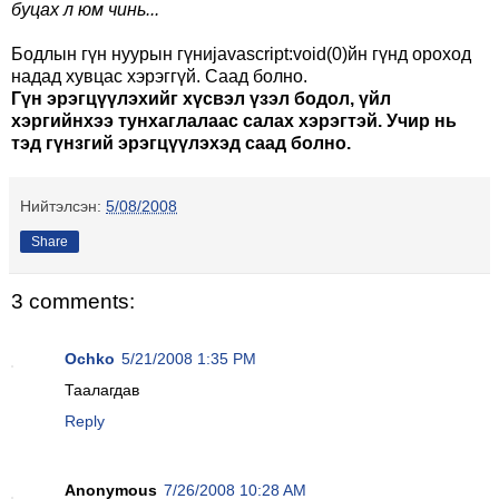
буцах л юм чинь...
Бодлын гүн нуурын гүниjavascript:void(0)йн гүнд ороход
надад хувцас хэрэггүй. Саад болно.
Гүн эрэгцүүлэхийг хүсвэл үзэл бодол, үйл
хэргийнхээ тунхаглалаас салах хэрэгтэй. Учир нь
тэд гүнзгий эрэгцүүлэхэд саад болно.
Нийтэлсэн:
5/08/2008
Share
3 comments:
Ochko
5/21/2008 1:35 PM
Таалагдав
Reply
Anonymous
7/26/2008 10:28 AM