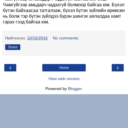
Чамгүйгээр амьдарч чадахгүй болмоор байгаа юм. Бүхэл
бүтэн байхаасаа татгалзаж, бүхэл бүтэн зүйлийн өрөөсөн
нь болж тэр бүтэн зүйлдээ бүрэн шингэх аялалдаа хамт
гарах гээд байгаа юм.
Нийтэлсэн:
10/16/2016
No comments:
Share
‹
›
Home
View web version
Powered by
Blogger
.