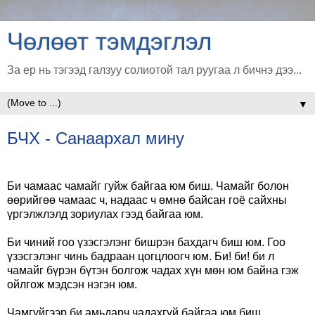
Чөлөөт тэмдэглэл
За ер нь тэгээд галзуу солиотой тал руугаа л бичнэ дээ...
▼
БЧХ - Санаархал мину
Би чамаас чамайг гуйж байгаа юм биш. Чамайг болон
өөрийгөө чамаас ч, надаас ч өмнө байсан гоё сайхны
үргэлжлэлд зориулах гээд байгаа юм.
Би чиний гоо үзэсгэлэнг бишрэн бахдагч биш юм. Гоо
үзэсгэлэнг чинь бадраан цогцлоогч юм. Би! би! би л
чамайг бүрэн бүтэн болгож чадах хүн мөн юм байна гэж
ойлгож мэдсэн нэгэн юм.
Чамгүйгээр би амьдарч чадахгүй байгаа юм биш.