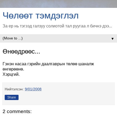
Чөлөөт тэмдэглэл
За ер нь тэгээд галзуу солиотой тал руугаа л бичнэ дээ...
▼
Өнөөдрөөс...
Гэнэн насаа гэрийн даалгаврын төлөө шаналж
өнгөрөөнө.
Хэрцгий.
Нийтэлсэн:
9/01/2008
Share
2 comments: