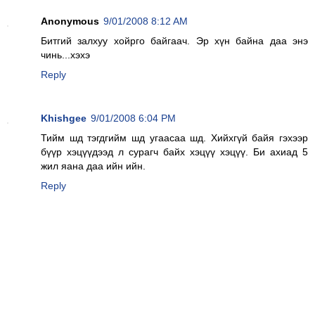
Anonymous
9/01/2008 8:12 AM
Битгий залхуу хойрго байгаач. Эр хүн байна даа энэ
чинь...хэхэ
Reply
Khishgee
9/01/2008 6:04 PM
Тийм шд тэгдгийм шд угаасаа шд. Хийхгүй байя гэхээр
бүүр хэцүүдээд л сурагч байх хэцүү хэцүү. Би ахиад 5
жил яана даа ийн ийн.
Reply