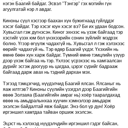
нэгэн Баагий байдаг. Эсвэл "Тэнгэр" гэх мэтийн гүн
агуулгатай нэр л авдаг.
Киноны сүүл хэсгээр баахан хүн бужигнаад гүйлддэг
хэсэг байдаг. Тэр хэсэг юун хэсэг вэ? Би их удаан бодсон.
Хувьсгал гэж дүгнэсэн. Киног эхнээс нь үзэж байгаад тэр
хэсгийг үзэх юм бол үнэхээрийн сонин зүйлийг мэдрэх
болно. Үгээр өгүүлж чадахгүй нь. Хувьсгал л гэж хэлэхээс
өөрийг чадахгүй нь. Тэр өдөр Баагий үхдэг. Үхэхийн нь
өмнө бөөн хүн харж байдаг. Түмний өмнө тэмцлийн үзүүр
дээр үхэж байгаа нь тэр. Үхлээс үсрэхээс нь хамгаалсан
дүрийг эсгэж доогуур нь цагдаа, цэрэг сүрийг бадрааж
байгаад дарж авах нь тэдний дархан мэх.
Тэгээд тэмцэгчид, нүүдэлчид Баагий ялсан. Ялсаныг нь
яаж илтгэв? Киноны сүүлийн үзэгдэл дээр Баагийгийн
өвөө Золзаяа (Баагийгийн амраг нь) хоёр тааралдахад
өвөө нь амьдралынхаа хуучин хэмнэлээр амьдарж
эхэлсэн байдалтай явж байдаг. Энэ бол үр дүн! Хоёр
иргэншил хамтдаа тайван оршиж эхэлсэн.
Эцэст нь хэлэхэд нүүдэлчдийн иргэншил гэдэг байсан,