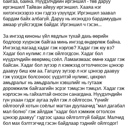
байгаа, байна. Нүүдэлчдийн иргэншил - төв даруу
иргэншил! Тайван айвуу иргэншил. Хааяа нэг
хилэгнэхээрээ хэн гэдгээ үзүүлдэг. Иргэншил заавал
бардам байх албагүй. Даруу нь ихэнхдээ бардамуудын
амаар үгүйсгэгдэж байдаг. Иргэншил ч гэсэн...
За ингээд киноны үйл явдлын тухай дахь өөрийн
бодлоор хүүрнэж байгаа минь ингээд өндөрлөж байна.
Ингэхэд яагаад хадаг гэж нэрлэв? Хадаг гэж юу вэ?
Хадаг бол нулимс л гэж ойлгогдсон. Хадаг бол
нүүдэлчдийн өвөрмөц соёл. Ламаизмаас өмнө хадаг гэж
байсан. Хадаг бол зүгээр л хэмжээд огтолчихсон цэнхэр
даавуу биш юм аа. Гагцхүү зүгээр л нэг цэнхэр даавуу
гэж үзэгдэх болсоноос үүдэлтэй нулимс, цөхрөл
амьдралыг нь амьдралын хэвшлийг нь гутааж
доромжилж байгаагийн эсрэг тэмцсэн тэмцэл. Хадаг гэж
нэрлэсэн нь гайхалтай оносон санагдана. Нүүдэлчдийн
гүн ухаан гэдэг аугаа зүйл гэж л ойлгосон. Үүнийг
ойлгоогүй хотын соёлыг магтан дуулаачид "мал дагабал
мал болно" гэж айлдаж "хадаг бол хэмжиж огтолсон
цэнхэр даавуу" гэдгээс цааш ойлголтгүй байдаг. Малчид
бол мах бэлтгэгчид гэсэн байдлаар тэднийг ойлгодог!