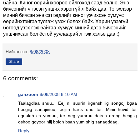
байна. Киног өөрийнхөөрөө ойлгоход саад болно. Энэ
бичсэнийг ч гэсэн унших хэрэггүй л байх даа. Тэгэхлээр
миний бичсэн энэ сэтгэгдлийг киног үзчихсэн хүмүүс
өөрийнхтэйгээ тулгаж үзэж болох байх. Харин үзээгүй
бөгөөд үзэх гэж байгаа хүмүүс миний дээр бичсэнийг
уншчихсан бол ёстой уучлаарай л гэж хэлье даа :)
Нийтэлсэн:
8/08/2008
Share
6 comments:
ganzoom
8/08/2008 8:10 AM
Taalagdlaa shuu... Eej ni suurin irgenshiliig songoj bgaa
hesgiig sanajiinuu, eejiin harts ene ter. Minii huvid ter
aguulah ch yumuu, ter neg yumruu dairch ordog hesgiig
oshoo goyoor hiij boloh bsan yum shig sanagddag.
Reply