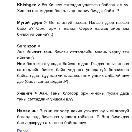
Khishgee >
Өө Хишгээ сэтгэгдэл үлдээсэн байсан юм уу.
Хишгээ гэж мэдсэн бол аль эрт хариу бичдэг байж :P
Мугай дүрс >
Өө тэгэлгүй яахав. Нэлээн дээр нээсэн
байх а? Орж гарж л явлаа. Өөрөө яагаад ойрд юм
бичихгүй байна? :)
Soronzon >
Энэ
бичлэгт тань бичсэн сэтгэгдлийн маань хариу гэж
ойлгов ;)
Ном бага зэрэг уншдаг байсан л даа. Гэхдээ таныг яг энэ
сэтгэгдлийг бичиж байх үед огт уншдаггүй болчихсон
байсан даа. Дүү нар чинь заавал ном унших албагүй шүү
дээ (бас л санаа алдав :P)
Уншигч >
Аан. Таны блогоор орж киноны тухай дахь
таны сэтгэгдлийг уншсан шүү.
Нэмэх нь:
Энэ киног хоёр дахиа үзэхдээ юу ч ойлгоогүй
бөгөөд энд бичсэнээ уншаад гайхсан :P Энд бичихдээ
бас л дэврүүн авч өгсөн байгаа шүү...
Reply