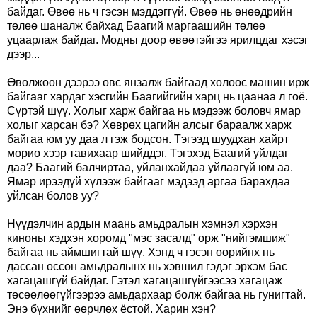
байдаг. Өвөө нь ч гэсэн мэддэггүй. Өвөө нь өнөөдрийн
төлөө шаналж байхад Баагий маргаашийн төлөө
уцаарлаж байдаг. Модны доор өвөөтэйгээ ярилцдаг хэсэг
дээр...
Өвөлжөөн дээрээ өвс янзалж байгаад холоос машин ирж
байгааг хардаг хэсгийн Баагийгийн харц нь цаанаа л гоё.
Сүртэй шүү. Холыг харж байгаа нь мэдээж боловч ямар
холыг харсан бэ? Хөврөх цагийн алсыг бараалж харж
байгаа юм уу даа л гэж бодсон. Тэгээд шуудхан хайрт
морио хээр тавихаар шийддэг. Тэгэхэд Баагий уйлдаг
даа? Баагий балчиртаа, уйланхайдаа уйлаагүй юм аа.
Ямар ирээдүй хүлээж байгааг мэдээд аргаа барахдаа
уйлсан болов уу?
Нүүдэлчин ардын маань амьдралын хэмнэл хэрхэн
киноны хэдхэн хоромд "мэс засалд" орж "нийгэмшиж"
байгаа нь аймшигтай шүү. Хэнд ч гэсэн өөрийнх нь
дассан өссөн амьдралынх нь хэвшил гэдэг эрхэм бас
хагацашгүй байдаг. Гэтэл хагацашгүйгээсээ хагацаж
төсөөлөөгүйгээрээ амьдархаар болж байгаа нь гунигтай.
Энэ бүхнийг өөрчлөх ёстой. Харин хэн?