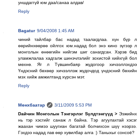
уншдаггүй юм даа/санаа алдав/
Reply
Bagatur
9/04/2008 1:45 AM
чиний тайлбар бас надад таалагдлаа. хүн бүр л
өөрийнхөөрөө ойлгох юм.надад бол энэ кино зүгээр л
монголын өнөөгийн нийгэм шиг санагдсан. Хэрэв бид
уламжлалаа хадгалж шинэчлэлийг зохистой хийхгүй бол
мөхнө. Яг л Түвшинбаяр жүдогоор хичээллэхдээ
Үндэсний бөхөөр хичээллэж жүдочдод үндэсний бөхийн
мэх хийж амжилтанд хүрсэн мэт.
Reply
Мөнхбаатар
3/11/2009 5:53 PM
Dайчин Монголын Тэнгэрлэг Sүлдтэнгүүд >
Ээжийнх
нь тэр хэсгийг санаж л байна. Тэр агуулахтай хэсэг
жаахан чимээ шуугиан багатай болчихсон шүү нээрээ.
Гэхдээ надад лав өөр хувилбар алга :) Таныхыг сонсоё?