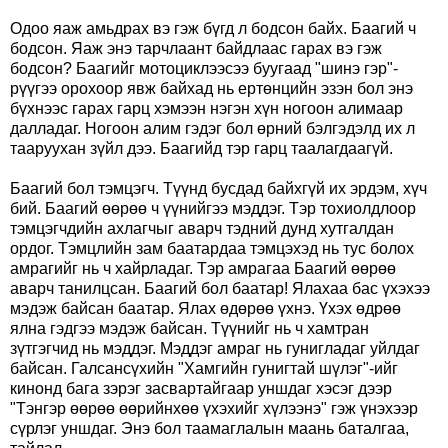
Одоо яаж амьдрах вэ гэж бүгд л бодсон байх. Баагий ч
бодсон. Яаж энэ тарчлаант байдлаас гарах вэ гэж
бодсон? Баагийг мотоциклээсээ буугаад "шинэ гэр"-
рүүгээ орохоор явж байхад нь ертөнцийн эзэн бол энэ
бүхнээс гарах гарц хэмээн нэгэн хүн ногоон алимаар
далладаг. Ногоон алим гэдэг бол өрний бэлгэдэлд их л
тааруухан зүйл дээ. Баагийд тэр гарц таалагдаагүй.
Баагий бол тэмцэгч. Түүнд бусдад байхгүй их эрдэм, хүч
бий. Баагий өөрөө ч үүнийгээ мэддэг. Тэр тохиолдлоор
тэмцэгчдийн ахлагчыг аварч тэдний дунд хутгалдан
ордог. Тэмцлийн зам баатардаа тэмцэхэд нь тус болох
амрагийг нь ч хайрладаг. Тэр амрагаа Баагий өөрөө
аварч танилцсан. Баагий бол баатар! Ялахаа бас үхэхээ
мэдэж байсан баатар. Ялах өдөрөө үхнэ. Үхэх өдрөө
ялна гэдгээ мэдэж байсан. Түүнийг нь ч хамтран
зүтгэгчид нь мэддэг. Мэддэг амраг нь гунигладаг уйлдаг
байсан. Галсансүхийн "Хамгийн гунигтай шүлэг"-ийг
кинонд бага зэрэг засвартайгаар уншдаг хэсэг дээр
"Тэнгэр өөрөө өөрийнхөө үхэхийг хүлээнэ" гэж үнэхээр
сүрлэг уншдаг. Энэ бол таамаглалын маань баталгаа,