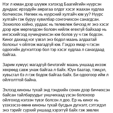
Нэг л юман дээр шүүмж хэлэхэд Баагийгийн нүүрсэн
дундаас ирээдүйн амрагаа олдог хэсэг жаахан худлаа
болчихсон. Нөгөөх нь нүүрсний хулгайч юм уу? Нүүрс
хулгайч гэж буруу хувилбар сонгочихсон санагдсан.
Зохиолоо хойно, урдаас нь төлөвлөж бичээд яг энэ хэсэг
дээр ирж мөргөлдсөн боловч нийлж өгөхгүй байхаар нь
ингэсхийгээд хүчиндчихсэн юм болов уу ч гэж бодсон.
Киног дахиад нэг үзвэл энэ бодол маань алдаатай
болохыг ч ойлгож магадгүй юм. Гэхдээ ямар ч гэсэн
одоогийн дүгнэлтээр бол тэр хэсэг худлаа л санагдаад
байгаа.
Зарим хүмүүс магадгүй бичлэгийг маань уншаад инээж
хөхрөөд савж унаж байгаа л байх. Юун баатар, тэмцэл,
хувьсгал бэ л гэж бодож байгаа байх. Би одоогоор ийм л
ойлголттой байна.
Эхлээд киноны тухай энд тэндхийн сонин дээр биччихсэн
байсан тайлбаруудыг уншчихаад үзсэн болохоор
ойлгоход нэлээн түвэг болсон л доо. Ер нь киног нь
үзэхээсээ өмнө киноны тухай бусдын дүгнэлт, сэтгэгдэл
энэ тэрийг сүрхий уншаад хэрэггүй байх гэж зөвлөх