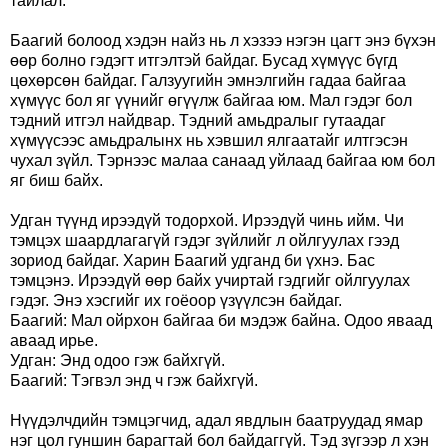
тайлал.
Баагий болоод хэдэн найз нь л хэзээ нэгэн цагт энэ бүхэн
өөр болно гэдэгт итгэлтэй байдаг. Бусад хүмүүс бүгд
цөхөрсөн байдаг. Галзуугийн эмнэлгийн гадаа байгаа
хүмүүс бол яг үүнийг өгүүлж байгаа юм. Мал гэдэг бол
тэдний итгэл найдвар. Тэдний амьдралыг гутаадаг
хүмүүсээс амьдралынх нь хэвшил ялгаатайг илтгэсэн
чухал зүйл. Тэрнээс малаа санаад уйлаад байгаа юм бол
яг биш байх.
Удган түүнд ирээдүй тодорхой. Ирээдүй чинь ийм. Чи
тэмцэх шаардлагагүй гэдэг зүйлийг л ойлгуулах гээд
зориод байдаг. Харин Баагий удганд би үхнэ. Бас
тэмцэнэ. Ирээдүй өөр байх учиртай гэдгийг ойлгуулах
гэдэг. Энэ хэсгийг их гоёоор үзүүлсэн байдаг.
Баагий: Мал ойрхон байгаа би мэдэж байна. Одоо яваад
аваад ирье.
Удган: Энд одоо гэж байхгүй.
Баагий: Тэгвэл энд ч гэж байхгүй.
Нүүдэлчдийн тэмцэгчид, адал явдлын баатруудад ямар
нэг цол гуншин барагтай бол байдаггүй. Тэд зүгээр л хэн