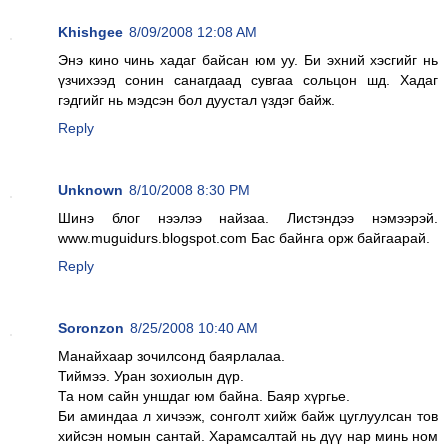
Khishgee
8/09/2008 12:08 AM
Энэ кино чинь хадаг байсан юм уу. Би эхний хэсгийг нь
үзчихээд сонин санагдаад сувгаа сольцон шд. Хадаг
гэдгийг нь мэдсэн бол дуустал үздэг байж.
Reply
Unknown
8/10/2008 8:30 PM
Шинэ блог нээлээ найзаа. Листэндээ нэмээрэй.
www.muguidurs.blogspot.com Бас байнга орж байгаарай.
Reply
Soronzon
8/25/2008 10:40 AM
Манайхаар зочилсонд баярлалаа.
Тиймээ. Уран зохиолын дүр.
Та ном сайн уншдаг юм байна. Баяр хүргье.
Би аминдаа л хичээж, сонголт хийж байж цуглуулсан тов
хийсэн номын сантай. Харамсалтай нь дүү нар минь ном