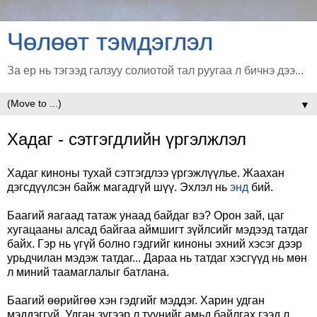
Чөлөөт тэмдэглэл
За ер нь тэгээд галзуу солиотой тал руугаа л бичнэ дээ...
▼
Хадаг - сэтгэгдлийн үргэлжлэл
Хадаг киноны тухай сэтгэгдлээ үргэжлүүлье. Жаахан
дэгсдүүлсэн байж магадгүй шүү. Эхлэл нь
энд
бий.
Баагий яагаад татаж унаад байдаг вэ? Орон зай, цаг
хугацааны алсад байгаа аймшигт зүйлсийг мэдээд татдаг
байх. Гэр нь үгүй болно гэдгийг киноны эхний хэсэг дээр
урьдчилан мэдэж татдаг... Дараа нь татдаг хэсгүүд нь мөн
л миний таамаглалыг батлана.
Баагий өөрийгөө хэн гэдгийг мэддэг. Харин удган
мэддэггүй. Удган зүгээр л түүнийг амьд байлгах гээд л