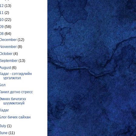
12
(13)
11
(2)
10
(22)
09
(58)
08
(64)
December
(12)
November
(8)
October
(4)
September
(13)
August
(6)
Хадаг - сэтгэгдлийн
үргэлжлэл
Бол
Танил дотно стресс
Өмнөх бичлэгээ
шүүмжлэхүй
Хадаг
Блог бичих сайхан
July
(1)
June
(11)