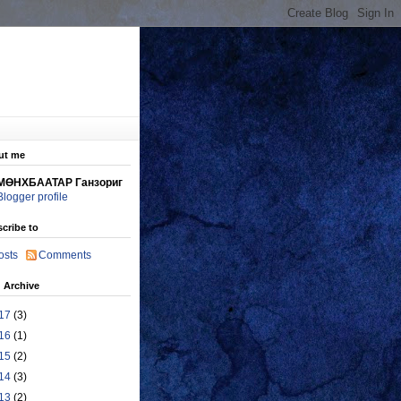
ut me
МӨНХБААТАР Ганзориг
Blogger profile
cribe to
osts
Comments
 Archive
17
(3)
16
(1)
15
(2)
14
(3)
13
(2)