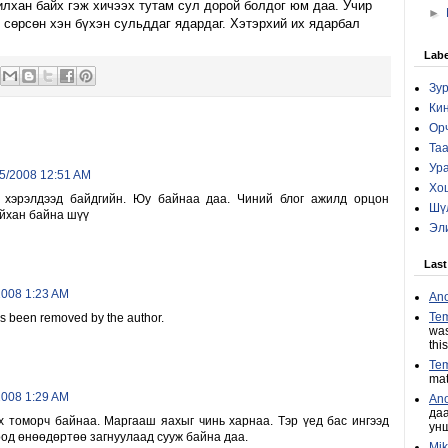
илхан байх гэж хичээх тутам сул дорой болдог юм даа. Учир
►
 сөрсөн хэн бүхэн сульддаг ядардаг. Хэтэрхий их ядарбал
Labe
Зур
Кин
Ор
Та
Ур
05/2008 12:51 AM
Хо
 хэрэлдээд байдгийн. Юу байнаа даа. Чиний блог ажилд орцон
Шү
йхан байна шүү
Эл
Las
2008 1:23 AM
An
Tem
s been removed by the author.
was
this
Tem
mat
2008 1:29 AM
An
даа
х томорч байнаа. Маргааш яахыг чинь харнаа. Тэр үед бас ингээд
унш
оод өнөөдөртөө загнуулаад сууж байна даа.
Mik