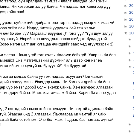
ас тэгээд юун уралдаан тэмцээн ялалт ялагдал бэ? Гэнэн
►
20
байна. Чи хэтэрхий залуу байна. Чи надаас нэг хоногоор дүү
дээр ойлгоно!
►
20
►
20
дүрэм, субьектийн дайралт энэ тэр нь надад ямар ч хамаагүй.
►
20
рөө хийж бай. Надад битгий үүрүүлж бай гэж хэлье.
н юм бэ гэж үү? Маргааш өгүүлье :)"
гэнэ үү? Үгүй шүү залуу
▼
20
өгүүлэхгүй. Өөрийнхөө асуудлыг өөрөө шийдэж бусдад гай
►
эзээ нэгэн цагт цаг хугацаа өчигдрийг заах үед өгүүлээрэй :))
►
►
и ялсан. Чамд үгүй гэж хэлэх боломж байхгүй. Учир нь би бол
►
минийх! Энэ мэтгэлцээний дүрмийг аль дээр хэн нэг нь
чтэний өмнө хүчгүй нь буруутай!" Чи буруутай.
▼
йгаагаа мэдэж байна уу гэж надаас асуугаач? Би чамайг
рийн залуу минь. Өчигдөр минь. Чи бол өчигдрийнх би бол
өр бүр эмзэг дорой болж эхэлж байна. Хэн нэгнээс ялгаатай
ж амьдарч байна. Мартахыг хичээж байна. Харин би л энэ удаа
ид 2 нэг өдрийн өмнө хойнох хүмүүс. Чи надтай адилхан байх
гүй. Угаасаа бид 2 ялгаатай. Яахлаараа би чамтай яг байх
аатай байх ёстой юм. Энэ бол жам. Надаас бас чамаас хүчтэй
►
!
►