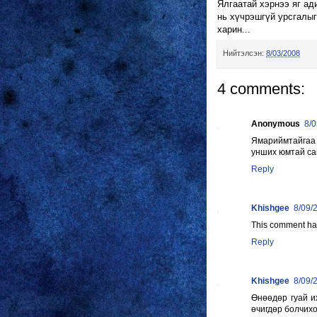
Ялгаатай хэрнээ яг ад
нь хүчрэшгүй урсгалыг
харин...
Нийтэлсэн:
8/03/2008
4 comments:
Anonymous
8/
Ямариймтайгаа
унших юмтай са
Reply
Khishgee
8/09/
This comment ha
Reply
Khishgee
8/09/
Өнөөдөр гуай и
өчигдөр болчих