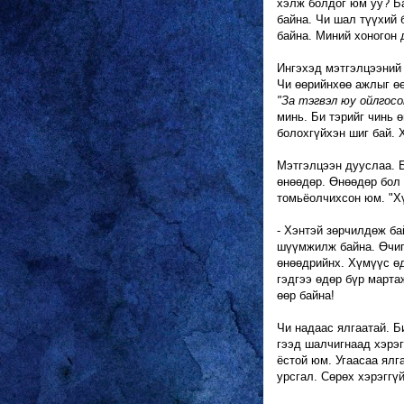
хэлж болдог юм уу? Б
байна. Чи шал түүхий 
байна. Миний хоногон 
Ингэхэд мэтгэлцээний 
Чи өөрийнхөө ажлыг өө
"За тэгвэл юу ойлгосо
минь. Би тэрийг чинь 
болохгүйхэн шиг бай. Х
Мэтгэлцээн дууслаа. Б
өнөөдөр. Өнөөдөр бол 
томьёолчихсон юм. "Хү
- Хэнтэй зөрчилдөж ба
шүүмжилж байна. Өчигд
өнөөдрийнх. Хүмүүс өд
гэдгээ өдөр бүр марта
өөр байна!
Чи надаас ялгаатай. Б
гээд шалчигнаад хэрэг
ёстой юм. Угаасаа ялг
урсгал. Сөрөх хэрэггүй