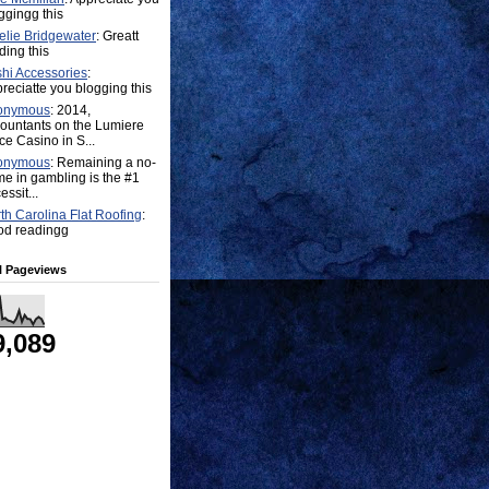
ggingg this
lie Bridgewater
: Greatt
ding this
hi Accessories
:
reciatte you blogging this
onymous
: 2014,
ountants on the Lumiere
ce Casino in S...
onymous
: Remaining a no-
e in gambling is the #1
essit...
th Carolina Flat Roofing
:
d readingg
l Pageviews
9,089