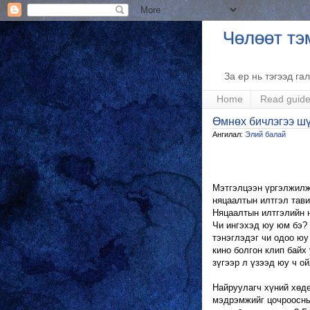
Чөлөөт тэ
За ер нь тэгээд га
Home
Read guid
Өмнөх бичлэгээ ш
Ангилал:
Элий балай
Мэтгэлцээн үргэлжилж 
няцаалтын илтгэл тави
Няцаалтын илтгэлийн 
Чи ингэхэд юу юм бэ? 
тэнэглэдэг чи одоо юу
кино болгон клип байх 
зүгээр л үзээд юу ч ой
Найруулагч хүний хөдө
мэдрэмжийг цочроосных