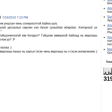
blo
Ame
rea
Sus
7/16/2010 7:10 PM
App
хиж уншсан чинь сонирхолтой байна шүү.
An
шгүй урсгалыг сөрсөн хэн бүхэн сульддаг ядардаг. Хэтэрхий их
acc
"
Pla
 гүйцээчихээгүй юм болдоо? Гүйцээж амжаагүй байхад нь маргааш
An
лов уу? :P
nam
nec
лалаа :)
Nor
маргааш яахыг нь харъя гэсэн чинь маргааш нь ч гэсэн өнгөрчихөж ;)
Goo
Tota
31