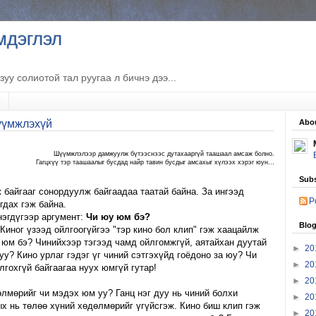
мдэглэл
лзуу солиотой тал руугаа л бичнэ дээ...
e
үүмжлэхүй
Abo
Шүүмжлэлээр дамжуулж бүтээснээс дутахааргүй таашаал амсаж болно.
Гагцхүү тэр таашаалыг бусдад найр тавин бусдыг амсахыг хүлээх хэрэг юун...
Subs
байгааг сонордуулж байгаадаа таатай байна. За ингээд
P
гдах гэж байна.
нэгдүгээр аргумент:
Чи юу юм бэ?
Blog
Киног үзээд ойлгоогүйгээ "тэр кино бол клип" гэж хаацайлж
 юм бэ? Чинийхээр тэгээд чамд ойлгомжгүй, аятайхан дуутай
►
20
уу? Кино урлаг гэдэг үг чиний сэтгэхүйд гоёдоно за юу? Чи
►
20
лгохгүй байгаагаа нуух юмгүй гутар!
►
20
лмөрийг чи мэдэх юм уу? Ганц нэг дуу нь чиний болхи
►
20
 нь төлөө хүний хөдөлмөрийг үгүйсгэж. Кино биш клип гэж
►
20