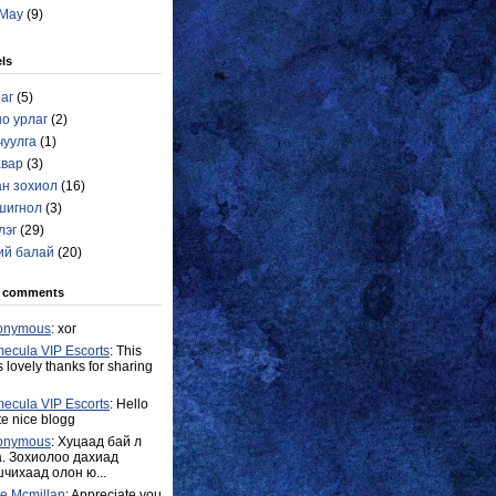
May
(9)
ls
аг
(5)
о урлаг
(2)
чуулга
(1)
авар
(3)
ан зохиол
(16)
шигнол
(3)
лэг
(29)
ий балай
(20)
t comments
onymous
: хог
ecula VIP Escorts
: This
 lovely thanks for sharing
ecula VIP Escorts
: Hello
e nice blogg
onymous
: Хуцаад бай л
. Зохиолоо дахиад
чихаад олон ю...
e Mcmillan
: Appreciate you