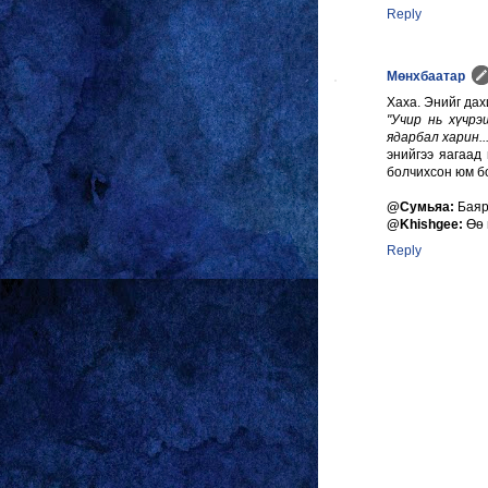
Reply
Мөнхбаатар
Хаха. Энийг да
"Учир нь хүчрэ
ядарбал харин...
энийгээ яагаад
болчихсон юм бо
@Сумьяа:
Баяр
@Khishgee:
Өө 
Reply