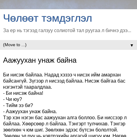
Чөлөөт тэмдэглэл
За ер нь тэгээд галзуу солиотой тал руугаа л бичнэ дээ...
▼
Аажуухан унаж байна
Би нисэж байлаа. Надад хэзээ ч нисэх ийм амархан
байсангүй. Зүгээр л нисээд байлаа. Нисэж байгаа бас
нэгэнтэй тааралдлаа.
- Би нисэж байна!
- Чи юу?
- Тийм ээ би?
- Аажуухан унаж байна.
Тэр хэн нэгэн бас аажуухан алга боллоо. Би ниссээр л
байлаа. Хөөрсөөр л байлаа. Тэнгэрт тулчихав. Тэнгэр
зөөлхөн ч юм шиг. Зөөлхөн эдээс бүтсэн бололтой.
Зөөлөн эд рүү нь нэвтрэхийн аргагүй шигүү юм. Нөгөө