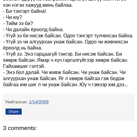
хэн нэгэн хажууд минь байлаа.
- Би тэнгэрт байна!
- Чи юу?
- Тийм ээ би?
- Чи далайн ёроолд байна.
- Үгүй ээ би нисэж байсан. Одоо тэнгэрт тулчихсан байна.
- Үгүй ээ чи алгуурхан унаж байсан. Одоо чи живчихсэн
ёроолд нь байна.
- Үгүй ээ. Энэ гарцаагүй тэнгэр. Би нисэж байсан. Би
хөөрж байсан. Ямар ч хүч гаргалгүйгээр хөөрж байсан.
Гайхамшиг гэлтэй.
- Энэ бол далай. Чи живж байсан. Чи унаж байсан. Чи
алгуурхан унаж байсан. Яг л хөөрж байгаа гэж бодож
байгаа юм шиг л чи унаж байсан. Юу ч гэмээр юм дээ...
Нийтэлсэн:
1/14/2009
Share
3 comments: