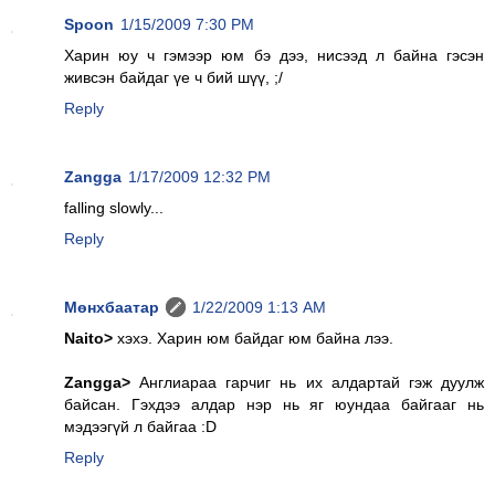
Spoon
1/15/2009 7:30 PM
Харин юу ч гэмээр юм бэ дээ, нисээд л байна гэсэн
живсэн байдаг үе ч бий шүү, ;/
Reply
Zangga
1/17/2009 12:32 PM
falling slowly...
Reply
Мөнхбаатар
1/22/2009 1:13 AM
Naito>
хэхэ. Харин юм байдаг юм байна лээ.
Zangga>
Англиараа гарчиг нь их алдартай гэж дуулж
байсан. Гэхдээ алдар нэр нь яг юундаа байгааг нь
мэдээгүй л байгаа :D
Reply