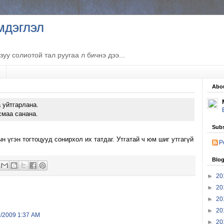
мдэглэл
лзуу солиотой тал руугаа л бичнэ дээ...
e
Abo
 уйтгарлана.
смаа санана.
Subs
н үгэн тогтоцууд сонирхол их татдаг. Утгатай ч юм шиг утгагүй
P
Blog
►
20
►
20
►
20
►
20
1/2009 1:37 AM
►
20