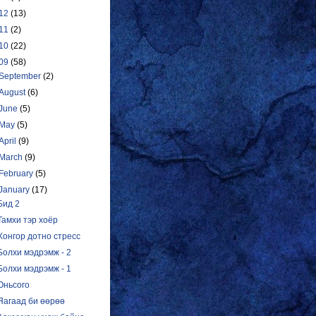
12
(13)
11
(2)
10
(22)
09
(58)
September
(2)
August
(6)
June
(5)
May
(5)
April
(9)
March
(9)
February
(5)
January
(17)
Бид 2
Тамхи тэр хоёр
Хонгор дотно стресс
Болхи мэдрэмж - 2
Болхи мэдрэмж - 1
Оньсого
Яагаад би өөрөө