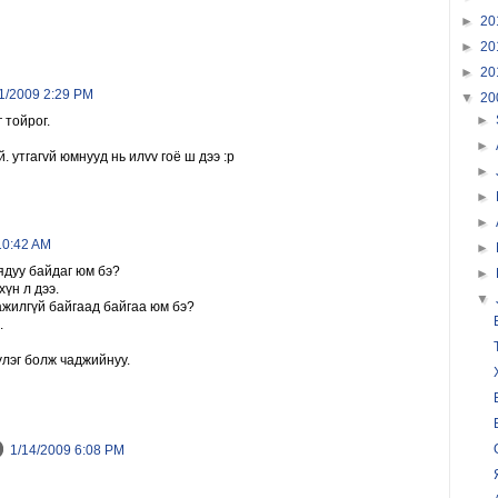
►
20
►
20
►
20
1/2009 2:29 PM
▼
20
►
г тойрог.
►
й. утгагvй юмнууд нь илvv гоё ш дээ :р
►
►
►
10:42 AM
►
 ядуу байдаг юм бэ?
►
хүн л дээ.
▼
 ажилгүй байгаад байгаа юм бэ?
.
үүлэг болж чаджийнуу.
1/14/2009 6:08 PM