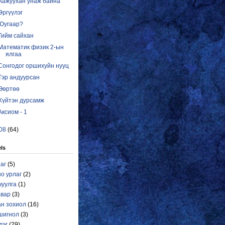
Аажуухан унаж байна
Эргүүлэг
Юугаар?
Тийм сайхан
Математик физик 2-ын
ялгаа
Сонгодог оршихуйн нууц
Тэр андуурсан
Өөртөө
Хүйтэн дурсамж
Аксиом - 1
08
(64)
ls
аг
(5)
о урлаг
(2)
чуулга
(1)
авар
(3)
ан зохиол
(16)
шигнол
(3)
лэг
(29)