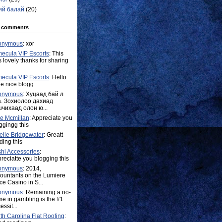
ий балай
(20)
t comments
onymous
: хог
ecula VIP Escorts
: This
 lovely thanks for sharing
ecula VIP Escorts
: Hello
e nice blogg
onymous
: Хуцаад бай л
. Зохиолоо дахиад
чихаад олон ю...
e Mcmillan
: Appreciate you
ggingg this
lie Bridgewater
: Greatt
ding this
hi Accessories
:
reciatte you blogging this
onymous
: 2014,
ountants on the Lumiere
ce Casino in S...
onymous
: Remaining a no-
e in gambling is the #1
essit...
th Carolina Flat Roofing
: