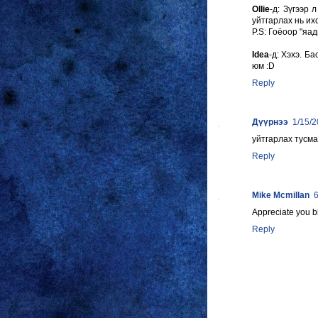
Ollie
-д: Зүгээр 
уйтгарлах нь их
P.S: Гоёоор "яад
Idea
-д: Хэхэ. Ба
юм :D
Reply
Дүүрнээ
1/15/
уйтгарлах тусма
Reply
Mike Mcmillan
Appreciate you b
Reply