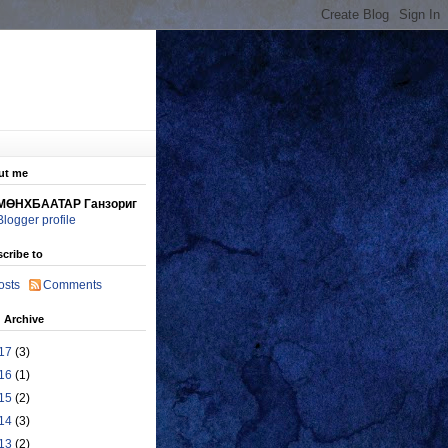
ut me
МӨНХБААТАР Ганзориг
Blogger profile
cribe to
osts
Comments
 Archive
17
(3)
16
(1)
15
(2)
14
(3)
13
(2)