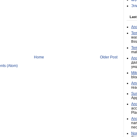
Эл
Las
An
Tem
was
this
Tem
mat
Home
Older Post
An
даа
nts (Atom)
унш
Mik
blo
Ame
rea
Sus
App
An
acc
Pla
An
nam
nec
Nor