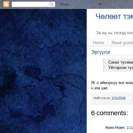
Чөлөөт тэ
За ер нь тэгээд га
Home
Read guid
Эргүүлэг
Санах тусмаа
Уйтгарлах ту
Яг л иймэрхүү янз янзы
ч юм шиг.
Нийтэлсэн:
1/11/2009
6 comments:
Ноён Номч
1/1