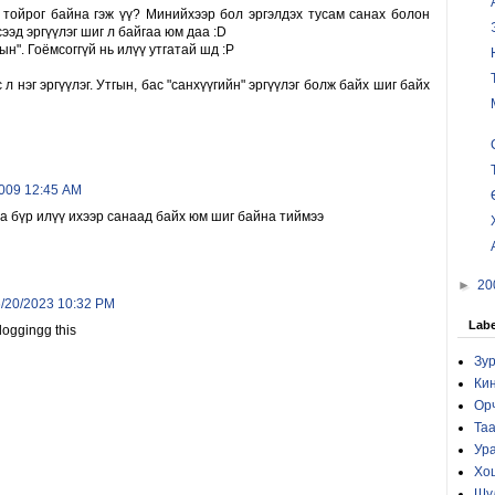
л тойрог байна гэж үү? Минийхээр бол эргэлдэх тусам санах болон
сээд эргүүлэг шиг л байгаа юм даа :D
ын". Гоёмсоггүй нь илүү утгатай шд :P
с л нэг эргүүлэг. Утгын, бас "санхүүгийн" эргүүлэг болж байх шиг байх
2009 12:45 AM
а бүр илүү ихээр санаад байх юм шиг байна тиймээ
►
20
6/20/2023 10:32 PM
Labe
loggingg this
Зур
Кин
Ор
Та
Ур
Хо
Шү