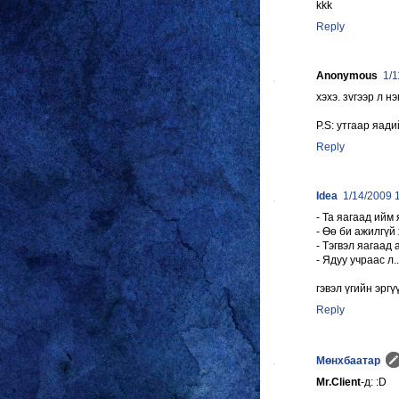
kkk
Reply
Anonymous
1/1
хэхэ. зvгээр л нэ
P.S: утгаар яади
Reply
Idea
1/14/2009 
- Та яагаад ийм
- Өө би ажилгүй 
- Тэгвэл яагаад
- Ядуу учраас л..
гэвэл үгийн эрг
Reply
Мөнхбаатар
Mr.Client
-д: :D