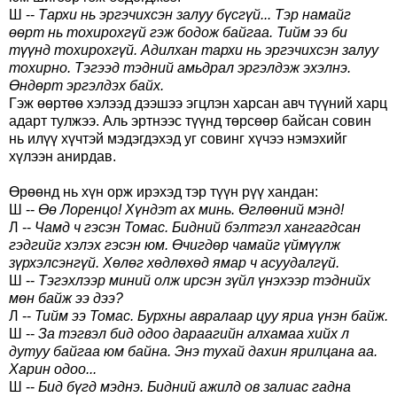
Ш --
Тархи нь эргэчихсэн залуу бүсгүй... Тэр намайг
өөрт нь тохирохгүй гэж бодож байгаа. Тийм ээ би
түүнд тохирохгүй. Адилхан тархи нь эргэчихсэн залуу
тохирно. Тэгээд тэдний амьдрал эргэлдэж эхэлнэ.
Өндөрт эргэлдэх байх.
Гэж өөртөө хэлээд дээшээ эгцлэн харсан авч түүний харц
адарт тулжээ. Аль эртнээс түүнд төрсөөр байсан совин
нь илүү хүчтэй мэдэгдэхэд уг совинг хүчээ нэмэхийг
хүлээн анирдав.
Өрөөнд нь хүн орж ирэхэд тэр түүн рүү хандан:
Ш --
Өө Лоренцо! Хүндэт ах минь. Өглөөний мэнд!
Л --
Чамд ч гэсэн Томас. Бидний бэлтгэл хангагдсан
гэдгийг хэлэх гэсэн юм. Өчигдөр чамайг үймүүлж
зүрхэлсэнгүй. Хөлөг хөдлөхөд ямар ч асуудалгүй.
Ш --
Тэгэхлээр миний олж ирсэн зүйл үнэхээр тэднийх
мөн байж ээ дээ?
Л --
Тийм ээ Томас. Бурхны авралаар цуу яриа үнэн байж.
Ш --
За тэгвэл бид одоо дараагийн алхамаа хийх л
дутуу байгаа юм байна. Энэ тухай дахин ярилцана аа.
Харин одоо...
Ш --
Бид бүгд мэднэ. Бидний ажилд ов залиас гадна