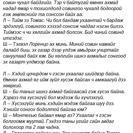
совин чухал байдгийг. Тэр ч байтугай өмнөх ахмад
надад ямар ч тохиолдолд совингоо чухалд бодоорой
гэж зөвлөснийг та сонссон байх аа.
Л --
Тийм ээ Томас. Чи бол бахдам ухаантай ч бардаж
эрдэлгүй, совингоо хэзээд сонсож чаддаг нэгэн билээ.
Тиймээс ч чи хөлгийн ахмад болсон. Бид чиний совинд
итгэдэг.
Ш --
Тэгвэл Лоренцо ах минь. Миний совин намайг
далайд биш, эх газар дээр үлдэж амьдрах учиртайг
сануулаад байх юм. Би хөлгийн шинэ ахмадыг сонгоод
эх газарт үлдмээр байна.
Л --
Хэдий цочирдом ч гэсэн ухаалаг шийдвэр байна.
Өмнөх ахмад яг ийм зүйл хүсэж байсан ч амжаагүй дээ
хөөрхий.
Ш --
Би таныг шинэ ахмад байгаасай гэж хүсэх байна.
Хэрвээ та хүсэхгүй бол мэдээж би хүчлэхгүй.
Л --
Хүсэхгүйг минь хэдийн мэдэж байгаа шүү дээ.
Хэнийг сонгох бодолтой байгаа юм?
Ш --
Монтегью байвал ямар вэ? Ухаалаг ч гэсэн
болгоомж муутай. Гэхдээ таны үгийг сайн авдаг
болохоор та 2 лав чадна.