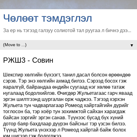
Чөлөөт тэмдэглэл
За ер нь тэгээд галзуу солиотой тал руугаа л бичнэ дээ...
▼
РЖШ3 - Совин
Шекспир хөлгийн бүхээгт, танил дасал болсон өрөөндөө
сэрэв. Тэр энэ хөлгийн ахмад билээ. Сэрээд босох гэж
яаралгүй, байрандаа өндийн суугаад нэг хөлөө татаж
нугалаад бодолхийлэв. Өчигдөр Жульетагаас гарч яваад
эргэн шилтгээнд шургалан орж чаджээ. Тэгээд хэрхэн
Жульета тун чадварлагаар Ромеод хайртайгийн дүрийг
тоглосон ба, тэр хоёр тун зохимжтой сайхан харагдаж
байсан зэргийг эргэн санав. Түүнээс бусад бүх хүний
дотор баяр бахдлаар дүүрэн байсныг тэр үзсэн билээ.
Түүнд Жульета үнэхээр л Ромеод хайртай байж болох
юм шигээр гэж бодогджээ.