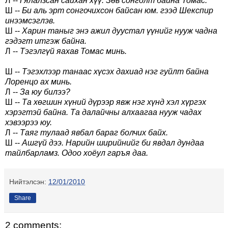
Л --
Гялалзсан сайхан хүү. Зөв сонголт байна Томас.
Ш --
Би аль эрт сонгочихсон байсан юм. гээд Шекспир
инээмсэглэв.
Ш --
Харин таныг энэ ажил дуустал үүнийг нууж чадна
гэдэгт итгэж байна.
Л --
Тэгэлгүй яахав Томас минь.
Ш --
Тэгэхлээр танаас хүсэх дахиад нэг гуйлт байна
Лоренцо ах минь.
Л --
За юу билээ?
Ш --
Та хөгшин хүний дүрээр явж нэг хүнд хэл хүргэх
хэрэгтэй байна. Та далайчны алхаагаа нууж чадах
хэвээрээ юу.
Л --
Таяг тулаад явбал бараг болчих байх.
Ш --
Ашгүй дээ. Нарийн ширийнийг би явдал дундаа
тайлбарламз. Одоо хоёул гаръя даа.
Нийтэлсэн:
12/01/2010
Share
2 comments: