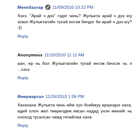
Мөнхбаатар
11/09/2010 10:22 PM
Хэхэ. "Арай ч дээ" гэдэг чинь? Жульета арай ч дээ юу
эсвэл Жульетагийн тухай ингэж бичдэг би арай ч дээ юу?
:D
Reply
Anonymous
11/10/2010 11:11 AM
аан, ер нь бол Жульетагийн тухай ингэж бичсэн нь л
...хэхэ
Reply
Өнөржаргал
11/26/2010 1:06 PM
Хахахаха Жульета чинь ийм хүн бсиймуу араачдээ хаха,
өдий олон жил төөрөлдөж явсан надад үнэн мөнийг нь
олоход тусалсан чамд гялайлаа хаха
Reply