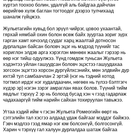
хүртэл тоохоо болин, удалгүй аль байдгаа дайчлан
өөрийгөө хүлж баглан тогтоодог дээрээ тулчихаад
шаналж гүйцжээ.
Жульетагийн хувьд бол эрүүл чийрэг, цовоо ухаантай,
гярхай нямбай охин болон өсөж байх зууртаа зориг зүрх
гарган хамт хичээлд суудаг харц жаалтай дотносон
дурлалцан байсан боловч эцэг нь мэдээд түүнийг тас
хориглон элдэв арга хэрэглэн мөнөөх жаалыг гэрээр нь
өөр нэг тийш одуулжээ. Үүнд гомдож туньсан Жульета
хэдэнтээ уйлан гашуудсан боловч эцэстээ гашуудахаа
зогсоон эцэгтээ хорсон дургүйлхсэнийх, мөн элдвийн дур
ихтэй тул самбаачлан 2 эртэй (нэг нь тэдний хотод
тогтмол ирдэг нэг худалдаачин, нөгөөх нь түлээ бэлтгэгч
хүдэр эр) нэгэн зэрэг амраглан явах болов. Түүний тийм
явдлыг тэрхүү 2 эр нь болоод бусад хэн ч гээд гадарлаж
чадахааргүй тийм нарийн сайхан тохируулан тавьжээ.
Угтаа хэдий ийм ч гэсэн Жульета Ромеогийн өөрт нь
сэтгэлийн тал хэсгээ алдаад удаж байгааг мэддэг байжээ.
Гэвч мэдлээ гээд ямар нэг юм болсонгүй, болгосонгүй.
Харин ч тэрхүү гал халуун дурлалдаа шатаж байгаа