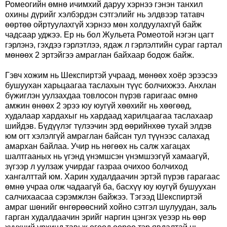
Ромеогийн өмнө ичимхий даруу хэрнээ гэнэн танхил
охины дүрийг хэлбэрдэн сэтгэлийг нь элдвээр татавч
өөртөө ойртуулахгүй хэрнээ мөн холдуулахгүй байж
чадсаар уджээ. Ер нь бол Жульета Ромеотой нэгэн цагт
гэрлэнэ, гэхдээ гэрлэтлээ, ядаж л гэрлэлтийн сураг гартал
мөнөөх 2 эртэйгээ амраглан байхаар бодож байж.
Гэвч хожим нь Шекспиртэй учраад, мөнөөх хоёр эрээсээ
бушуухан харьцаагаа таслахын түүс болчихжээ. Анхлан
бүжиглэн уулзахдаа товлосон пүрэв гаригаас өмнө
амжин өнөөх 2 эрээ юу юугүй хөөхийг нь хөөгөөд,
худалаар хардахыг нь хардаад харилцаагаа таслахаар
шийдэв. Бүдүүлэг түлээчин эрд өөрийнхөө тухай элдэв
юм огт хэлэлгүй амраглан байсан тул түүнээс салахад
амархан байлаа. Учир нь нөгөөх нь салж хагацах
шалтгааных нь үгэнд үнэмшсэн үнэмшээгүй хамаагүй,
зүгээр л уулзаж учирдаг газраа очихоо болчиход
хангалттай юм. Харин худалдаачин эртэй пүрэв гарагаас
өмнө учраа олж чадаагүй ба, басхүү юу юугүй бушуухан
салчихаасаа сэрэмжлэн байжээ. Тэгээд Шекспиртэй
амраг шөнийг өнгөрөөсний хойно сэтгэл шулуудан, заль
гарган худалдаачин эрийг наргин цэнгэх үеээр нь өөр