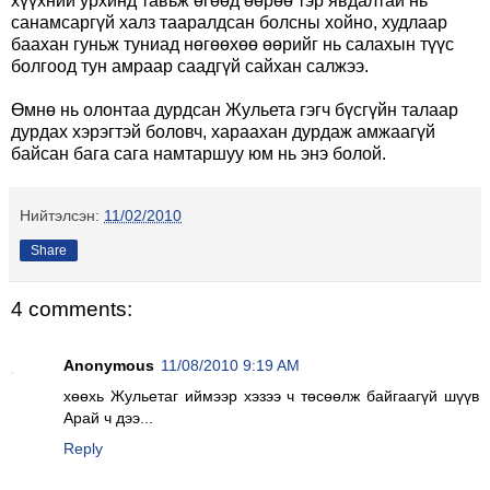
хүүхний урхинд тавьж өгөөд өөрөө тэр явдалтай нь
санамсаргүй халз тааралдсан болсны хойно, худлаар
баахан гуньж туниад нөгөөхөө өөрийг нь салахын түүс
болгоод тун амраар саадгүй сайхан салжээ.
Өмнө нь олонтаа дурдсан Жульета гэгч бүсгүйн талаар
дурдах хэрэгтэй боловч, хараахан дурдаж амжаагүй
байсан бага сага намтаршуу юм нь энэ болой.
Нийтэлсэн:
11/02/2010
Share
4 comments:
Anonymous
11/08/2010 9:19 AM
хөөхь Жульетаг иймээр хэзээ ч төсөөлж байгаагүй шүүв
Арай ч дээ...
Reply