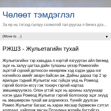
Чөлөөт тэмдэглэл
За ер нь тэгээд галзуу солиотой тал руугаа л бичнэ дээ...
▼
РЖШ3 - Жульетагийн тухай
Жульетагийнх тэр хавьдаа л нэртэй язгууртан айл бөгөөд
эцэг нь залуу цагтаа дайн тулааны үеээр Ромеогийн
эцэгтэй сүрхий дотносон нөхөрлөж хэд хэдэн удаа нэг
нэгнийхээ амийг аварч байсан аж. Дайны дараа тэр 2 эр
ярилцан тэдний Жульетаг нас гүйцэх үед нь Ромеод
гэргий болгон өгсү гэж тохирч гэргий нартаа
зөвшөөрүүлжээ. Олон үгтэй эцэг нь архины халуунаар
нэгэн удаа Ромеод Жульетаг гэргий болгохоор эцэг эхүүд
нь зөвшөөрсөн тухай ам алдчихжээ. Үүнийг дуулсан
Ромео Жульетаг багаас нь харан явсаар бүрмөсөн сэтгэл
алдраад, хайрлаж явсан Позалина мэтийн бүсгүйгээ