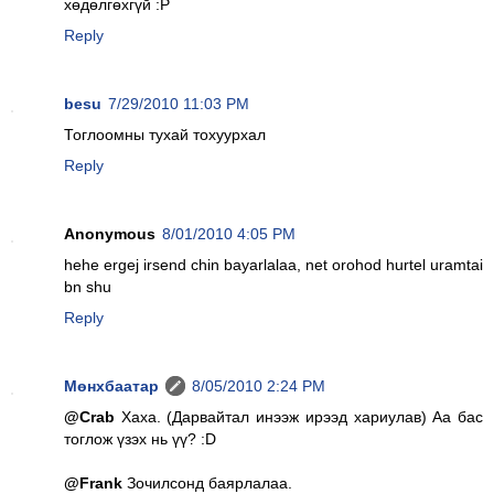
хөдөлгөхгүй :P
Reply
besu
7/29/2010 11:03 PM
Тоглоомны тухай тохуурхал
Reply
Anonymous
8/01/2010 4:05 PM
hehe ergej irsend chin bayarlalaa, net orohod hurtel uramtai
bn shu
Reply
Мөнхбаатар
8/05/2010 2:24 PM
@Crab
Хаха. (Дарвайтал инээж ирээд хариулав) Аа бас
тоглож үзэх нь үү? :D
@Frank
Зочилсонд баярлалаа.