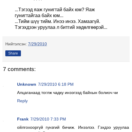
...Тэгээд яаж гунигтай байх юм? Яаж
гунигтайгаа байх юм...
...Тийм шүү тийм. Инээ инээ. Хамаагүй.
Тэгэхдээн уруулаа л битгий хөдөлгөөрэй...
Нийтэлсэн:
7/29/2010
Share
7 comments:
Unknown
7/29/2010 6:18 PM
Алцаганаад тоглж чадку инээгээд байхын болиоч чи
Reply
Frank
7/29/2010 7:33 PM
ойлгохооргүй гүнзгий бичиж. Инээлээ. Гэхдээ уруулаа