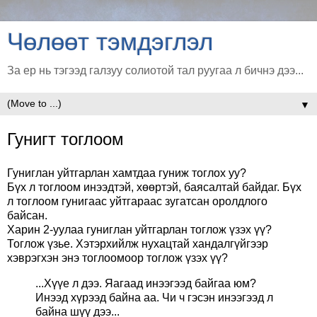
Чөлөөт тэмдэглэл
За ер нь тэгээд галзуу солиотой тал руугаа л бичнэ дээ...
▼
Гунигт тоглоом
Гуниглан уйтгарлан хамтдаа гуниж тоглох уу?
Бүх л тоглоом инээдтэй, хөөртэй, баясалтай байдаг. Бүх
л тоглоом гунигаас уйтгараас зугатсан оролдлого
байсан.
Харин 2-уулаа гуниглан уйтгарлан тоглож үзэх үү?
Тоглож үзье. Хэтэрхийлж нухацтай хандалгүйгээр
хэврэгхэн энэ тоглоомоор тоглож үзэх үү?
...Хүүе л дээ. Яагаад инээгээд байгаа юм?
Инээд хүрээд байна аа. Чи ч гэсэн инээгээд л
байна шүү дээ...