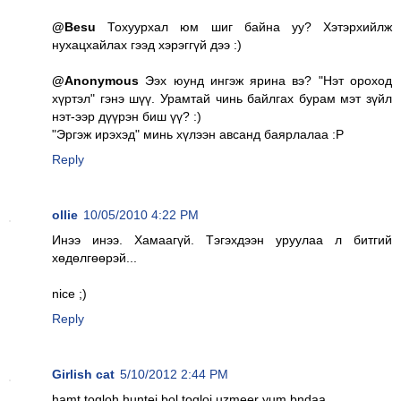
@Besu
Тохуурхал юм шиг байна уу? Хэтэрхийлж
нухацхайлах гээд хэрэггүй дээ :)
@Anonymous
Ээх юунд ингэж ярина вэ? "Нэт ороход
хүртэл" гэнэ шүү. Урамтай чинь байлгах бурам мэт зүйл
нэт-ээр дүүрэн биш үү? :)
"Эргэж ирэхэд" минь хүлээн авсанд баярлалаа :P
Reply
ollie
10/05/2010 4:22 PM
Инээ инээ. Хамаагүй. Тэгэхдээн уруулаа л битгий
хөдөлгөөрэй...
nice ;)
Reply
Girlish cat
5/10/2012 2:44 PM
hamt togloh huntei bol togloj uzmeer yum bndaa