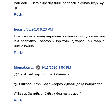
Аан оон :].Эргэж ирсэнд чинь баярлан ахуйгаа нуух юун
:p
Reply
besu
8/05/2010 6:23 PM
Ямар нэгэн юманд өөрийгөө хараагүй бол угаасаа ийм
юм болохчгүй, боллоо ч тэр толинд харсан бж таарна,
ийм л байна
Reply
Мөнхбаатар
9/12/2010 9:50 PM
@Frank:
Айхтар comment байна :)
@Duurnee:
Хэхэ. Баяр хөөрөө хуваалцсанд баярлалаа :]
@Besu:
За тийм л байгаа бол яахав дээ :}
Reply