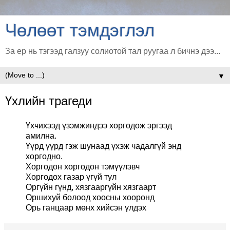
Чөлөөт тэмдэглэл
За ер нь тэгээд галзуу солиотой тал руугаа л бичнэ дээ...
▼
Үхлийн трагеди
Үхчихээд үзэмжиндээ хоргодож эргээд
амилна.
Үүрд үүрд гэж шунаад үхэж чадалгүй энд
хоргодно.
Хоргодон хоргодон тэмүүлэвч
Хоргодох газар үгүй тул
Оргүйн гүнд, хязгааргүйн хязгаарт
Оршихуй болоод хоосны хооронд
Орь ганцаар мөнх хийсэн үлдэх