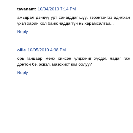
tavanamt
10/04/2010 7:14 PM
амьдрал дэндүү урт санагддаг шүү. тэрэнтэйгээ адилхан
үхэл харин хол байж чаддаггүй нь харамсалтай...
Reply
ollie
10/05/2010 4:38 PM
орь ганцаар мөнх хийсэн үлдэхийг хүсдэг, яадаг гаж
донтон бэ. эсвэл, мазохист юм болуу?
Reply