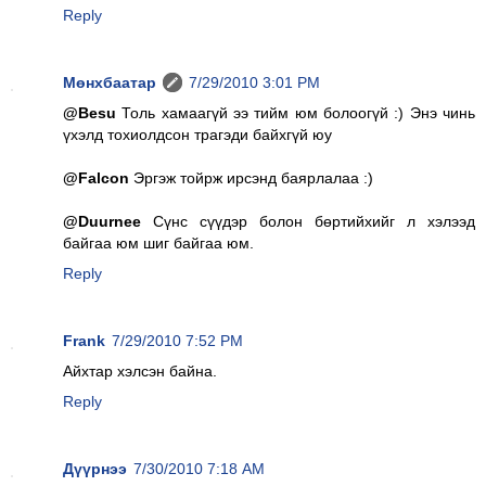
Reply
Мөнхбаатар
7/29/2010 3:01 PM
@Besu
Толь хамаагүй ээ тийм юм болоогүй :) Энэ чинь
үхэлд тохиолдсон трагэди байхгүй юу
@Falcon
Эргэж тойрж ирсэнд баярлалаа :)
@Duurnee
Сүнс сүүдэр болон бөртийхийг л хэлээд
байгаа юм шиг байгаа юм.
Reply
Frank
7/29/2010 7:52 PM
Айхтар хэлсэн байна.
Reply
Дүүрнээ
7/30/2010 7:18 AM