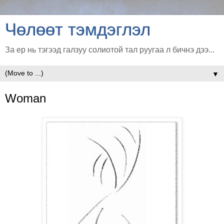
Чөлөөт тэмдэглэл
За ер нь тэгээд галзуу солиотой тал руугаа л бичнэ дээ...
▼
Woman