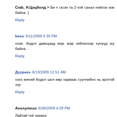
Crab, Н.Цэцболд >
Би ч гэсэн та 2-той санал нийлэх юм
байна :)
Reply
besu
6/11/2009 5:30 PM
хээе, бодол давхцаад мар мар хийчихээр хүнүүд юу
байна...
Reply
Дүүрнээ
6/13/2009 12:51 AM
хэхэ миний бодол шол өөр харваас сүүлчийнх нь эрэгтэй
этр
Reply
Anonymous
6/30/2009 4:29 PM
Лайтай гоё зуржээ