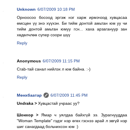
Unknown
6/07/2009 10:18 PM
Орноосоо босоод эргэж нэг харж ирмэчээд хувцасаа
өмсцөн үү энэ хүүхэн. Би тийм донтой амьтан юм уу чи
тийм донтой амьтан юмуу гсн... хаха арзагануур зан
хөдөлчлөө сүпер соори шүү
Reply
Anonymous
6/07/2009 11:15 PM
Crab-тай санал нийлэх л юм байна. :-)
Reply
Мөнхбаатар
6/07/2009 11:45 PM
Undraka >
Хувцастай учраас уу?
Шонхор >
Ямар ч уялдаа байхгүй ээ. Зурагнууддаа
"Woman Template" гэдэг нэр өгөх гэснээ арай л эвгүй нэр
шиг санагдаад больчихсон юм :)