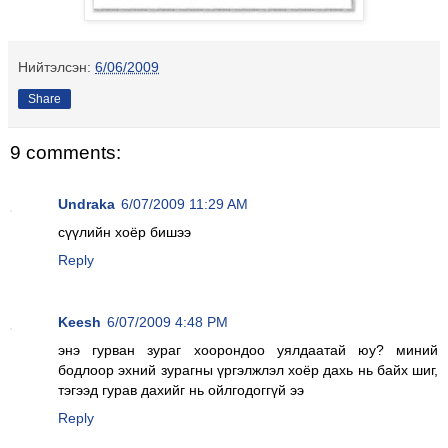
Нийтэлсэн:
6/06/2009
Share
9 comments:
Undraka
6/07/2009 11:29 AM
сүүлийн хоёр бишээ
Reply
Keesh
6/07/2009 4:48 PM
энэ гурван зураг хоорондоо уялдаатай юу? миний
бодлоор эхний зурагны үргэлжлэл хоёр дахь нь байх шиг,
тэгээд гурав дахийг нь ойлгодоггүй ээ
Reply