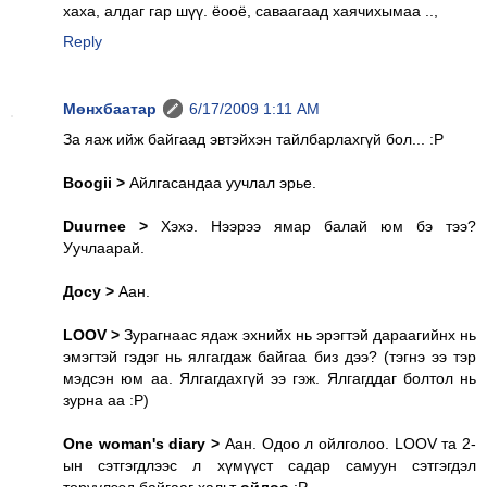
хаха, алдаг гар шүү. ёооё, саваагаад хаячихымаа ..,
Reply
Мөнхбаатар
6/17/2009 1:11 AM
За яаж ийж байгаад эвтэйхэн тайлбарлахгүй бол... :P
Boogii >
Айлгасандаа уучлал эрье.
Duurnee >
Хэхэ. Нээрээ ямар балай юм бэ тээ?
Уучлаарай.
Досу >
Аан.
LOOV >
Зурагнаас ядаж эхнийх нь эрэгтэй дараагийнх нь
эмэгтэй гэдэг нь ялгагдаж байгаа биз дээ? (тэгнэ ээ тэр
мэдсэн юм аа. Ялгагдахгүй ээ гэж. Ялгагддаг болтол нь
зурна аа :P)
One woman's diary >
Аан. Одоо л ойлголоо. LOOV та 2-
ын сэтгэгдлээс л хүмүүст садар самуун сэтгэгдэл
төрүүлээд байгааг хальт
ойлоо
:P