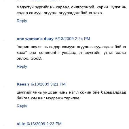
мэдэхгүй зургийг нь хараад ойлгосонгүй. харин шүлэг нь
садар самуун агуулга агуулагдаж байна хаха
Reply
one woman's diary
6/13/2009 2:24 PM
"харин шүлэг нь садар самуун агуулга агуулагдаж байна
хаха" энэ comment-г уншаад л шүлгийн утгыг хальт
ойлоо. GooD.
Reply
Keesh
6/13/2009 9:21 PM
шүлгийг чинь уншсан чинь нэг л сонин бие барьцалдаад
байгаа юм шиг мэдрэмж төрчлөө
Reply
ollie
6/16/2009 2:23 PM