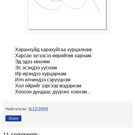
Харанхуйд харахуйгаа хурцалнам.
Харсан зүгээсээ өөрийгөө харнам.
Эд эдээ хөхнөм
Эс эсэндээ ууснам
Ир ирэндээ хурцарнам
Илч илчиндээ сэрүүцнэм
Хол ойрийг зэргээр мэдэрнэм
Хоосон дундаас дүүрэнг нэхнэм...
Нийтэлсэн:
6/12/2009
Share
11 comments: