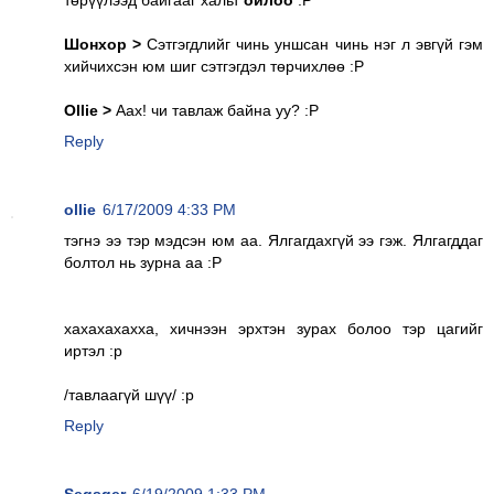
Шонхор >
Сэтгэгдлийг чинь уншсан чинь нэг л эвгүй гэм
хийчихсэн юм шиг сэтгэгдэл төрчихлөө :P
Ollie >
Аах! чи тавлаж байна уу? :P
Reply
ollie
6/17/2009 4:33 PM
тэгнэ ээ тэр мэдсэн юм аа. Ялгагдахгүй ээ гэж. Ялгагддаг
болтол нь зурна аа :P
хахахахахха, хичнээн эрхтэн зурах болоо тэр цагийг
иртэл :р
/тавлаагүй шүү/ :р
Reply
Segsger
6/19/2009 1:33 PM