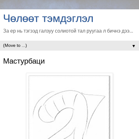
Чөлөөт тэмдэглэл
За ер нь тэгээд галзуу солиотой тал руугаа л бичнэ дээ...
▼
Мастурбаци