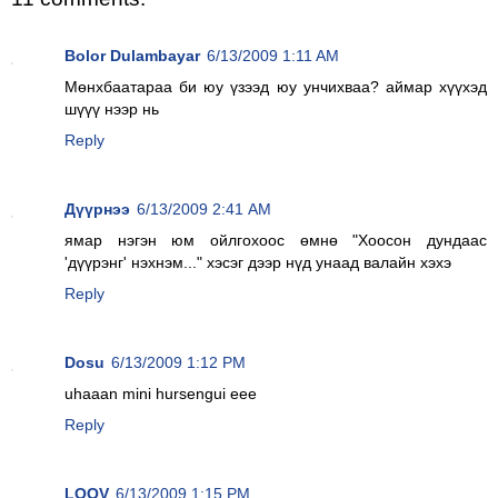
Bolor Dulambayar
6/13/2009 1:11 AM
Мөнхбаатараа би юу үзээд юу унчихваа? аймар хүүхэд
шүүү нээр нь
Reply
Дүүрнээ
6/13/2009 2:41 AM
ямар нэгэн юм ойлгохоос өмнө "Хоосон дундаас
'дүүрэнг' нэхнэм..." хэсэг дээр нүд унаад валайн хэхэ
Reply
Dosu
6/13/2009 1:12 PM
uhaaan mini hursengui eee
Reply
LOOV
6/13/2009 1:15 PM